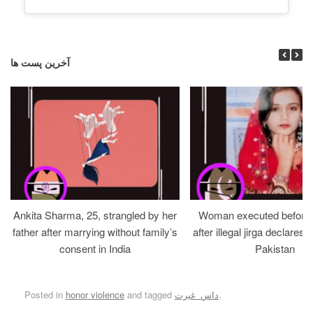
آخرین پست ها
Ankita Sharma, 25, strangled by her
Woman executed before v
father after marrying without family’s
after illegal jirga declares h
consent in India
Pakistan
.
داس_غیرت
and tagged
honor violence
Posted in