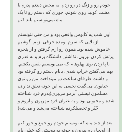
خودم رو و زنگ در رو زدم. به محض دیدنم پدرم با
مشت کوبید روی شونم، جوری که دستم رو تا یک
ماه نمی‌تونستم بلند کنم.
اون شب یه کابوس واقعی بود و من حتی نتونستم
از بلایی که سرم اومده حرفی بزنم. گوشیم
خاموش شده بود. همون رو ازم گرفتن و از پنجره
پرتش کردن بیرون. نذاشتن دانشگاه برم و به قدری
با پا زدن توی پهلوهام که نمی‌تونستم نفس بکشم.
بهم می‌گفتن خراب شدی. بابام دستم رو گرفته بود
و داشت طرفای ساعت دو مینداخت من رو توی
خیابون. می‌گفت نجسی به این خونه تعلق نداری،
مسلمون نیستی آبرمو می‌بری(پدرم فرد شناخته
شده و محبوبی بود و به عنوان فرد مهربون و آروم و
خَیّر و تحصیلکرده شناخته می‌شد و می‌شه)
بعد از چند ماه که تونستم خودم رو جمع و جور کنم
از اونجا زدم بیرون و خونه یه دوستی که خیلی بام