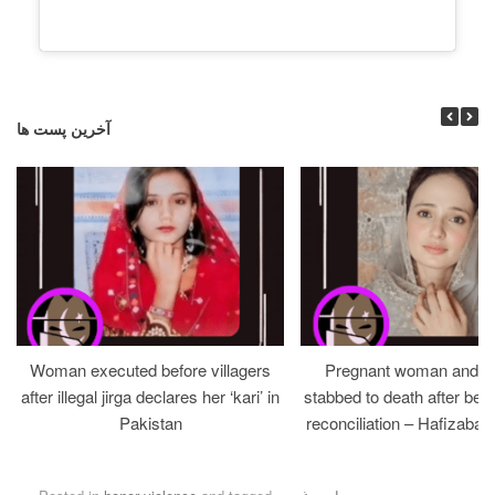
آخرین پست ها
Woman executed before villagers
Pregnant woman and h
after illegal jirga declares her ‘kari’ in
stabbed to death after bein
Pakistan
reconciliation – Hafizabad