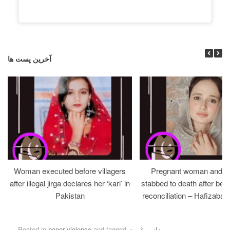
آخرین پست ها
Woman executed before villagers
Pregnant woman and h
after illegal jirga declares her ‘kari’ in
stabbed to death after bein
Pakistan
reconciliation – Hafizabad
.
داس_غیرت
and tagged
honor violence
Posted in