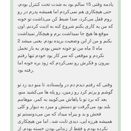
یادمه وقتی 15 سالم بود به شدت تحت کنترل بودم،
حتی هیچکاری هم نمی‌کردم اما همیشه پدرم در رو
روم قفل می‌کرد، صدا ضبط کن می‌ذاشت تو خونه
که من یه کاری بکنم شروع کنه به اذیت کردنم. اون
موقع ها هیچ جا نمیذاشت برم و هیچکار نمیذاشت
بکنم و من از این وضعیت بریده بودم. یعنی میشد 2
ماه 3 ماه من تو خونه حبس بودم. یه بار تحمل
نکردم و موقعی که سر کار بود خودم تنها رفتم
بیرون و فکرش رو نمی‌کردم که زود بره خونه اما
رفته بود.
وقتی که رفتم دیدم دم در وایستاده. تا منو دید زد تو
گوشم و پرتم کرد رو زمین، رو پله ها می‌کشید منو،
بعد که برد تو با پاهاش می‌کوبید به کمر، موهامم
بلند بود می‌گرفت تو دستش و میزد به دیوار و کلی
فحش و بد و بیراه میداد که من می‌دونستم تو
همیشه هرزه ایی، دیدی ثابت شد.. اما من هیچکاری
نکرده بودم و فقط از زندانی بودن خسته بودم. از