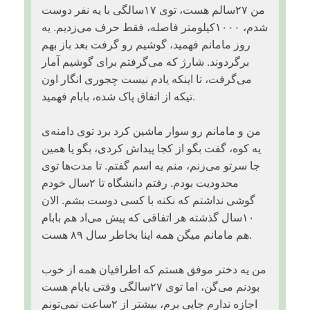
من ۲۷سالم هست، توی ۱۷سالگی با یه نفر دوست
شدم، ۱۰۰۰کیلومتر فاصله، فقط حرف می‌زدیم. یه
روز مامانم فهمید، گوشیم رو گرفت بعد باز بهم
برگردوند. شارژ که می‌گرفتم برای گوشیم آمار
می‌گرفت، تا اینکه یادم نیست چجوری انگار اون
تیکه از اتفاق پاک شده، بابام فهمید.
من و مامانم رو سوار ماشین کرد برد توی دامنه‌ی
یه کوه، گفت بگو از کجا پیداش کردی، بگو یا همین
جا سرتو می‌زنم، منم یه اسم گفتم. تا مدت‌ها توی
محدودیت بودم. رفتم دانشگاه تا ۲سال خودم
گوشی نداشتم که نکنه با کسی دوست بشم. الان
۱۰سال گذشته هر اتفاقی که پیش می‌اد هم بابام
هم مامانم میگن همه اینا بخاطر سال ۸۹ هست.
من یه دختر موفق هستم که اطرافیان همه از خوب
بودنم می‌گن، اما توی ۲۷سالگی وقتی بابام هست
اجازه ندارم جایی برم، بیشتر از ۲ساعت نمی‌تونم