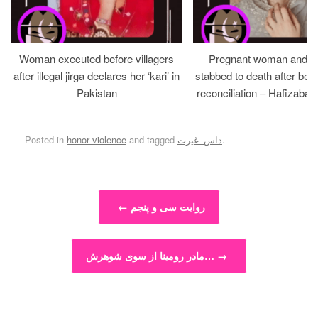
Woman executed before villagers
Pregnant woman and h
after illegal jirga declares her ‘kari’ in
stabbed to death after bein
Pakistan
reconciliation – Hafizabad
.
داس_غیرت
and tagged
honor violence
Posted in
Post navigation
روایت سی و پنجم
←
→
مادر رومینا از سوی شوهرش…