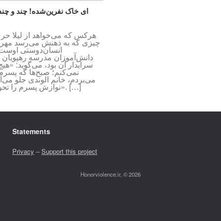
ای خاک نفرین‌شده! چند و چند
هرکس که می‌خواهد از لیلا حرف
چیزی که به ذهنش می‌رسد مهربا
انسان‌دوستی اوست. 
دانش‌آموزان مدرسه رهپویان که
سرایدار آن بود، می‌گوید: «هی
نمی‌کنم؛ صبح‌ها که پسرم
می‌بردم، خانم الوندی جلو می‌آمد
نوازش پسرم را تحویل می‌گرفت». […]
Statements
Privacy
–
Support this project
Honorviolence.ir, © 2026