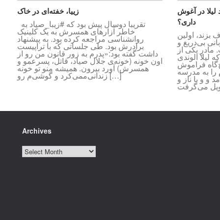
 لیلا در آغوش
زییا، خفته‌ای در خاک
داری؟
تقریبا دوسال پیش بود که #زیبا_صیاد به
خاطر آزارهای همسرش به یک کلینیک
 بزند، اولین
روانشناسی مراجعه کرده بود. به پیشنهاد
نی بی‌دریغ و
برادرش بود. طی جلساتی که با تراپیست
مادرِ یکی از
داشت گفته بود:«پدرم به زور قانون من رو از
 لیلا الوندی
اون خونه (خونه‌ی جلال صیاد، قاتل، پسرعمو و
چ‌گاه فراموش
همسرش) آورد بیرون. همیشه منو تو خونه
 را به مدرسه
زندانی‌ممی‌کرد و گوشی‌م رو […]
 و و با ناز و
Archives
Archives