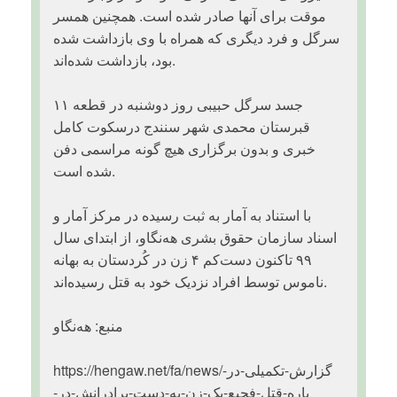
موقت برای آنها صادر شده است. همچنین همسر
سرگل و فرد دیگری که همراه با وی بازداشت شده
بود، بازداشت شده‌اند.
جسد سرگل حبیبی روز دوشنبه در قطعه ۱۱
قبرستان محمدی شهر سنندج درسکوت کامل
خبری و بدون برگزاری هیچ گونه مراسمی دفن
شده است.
با استناد به آمار به ثبت رسیده در مرکز آمار و
اسناد سازمان حقوق بشری هه‌نگاو، از ابتدای سال
۹۹ تاکنون دست‌کم ۴ زن در کُردستان به بهانه
ناموس توسط افراد نزدیک خود به قتل رسیده‌اند.
منبع: هه‌نگاو
باره-قتل-فجیع-یک-زن-به-دست-برادرانش-در-