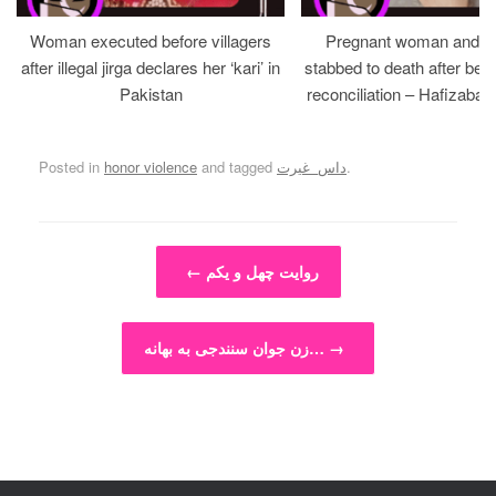
Woman executed before villagers
Pregnant woman and h
after illegal jirga declares her ‘kari’ in
stabbed to death after bein
Pakistan
reconciliation – Hafizabad
.
داس_غیرت
and tagged
honor violence
Posted in
Post navigation
روایت چهل و یکم
←
→
زن جوان سنندجی به بهانه…