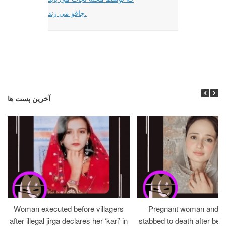
چاقو می زند.
آخرین پست ها
Woman executed before villagers
Pregnant woman and h
after illegal jirga declares her ‘kari’ in
stabbed to death after bein