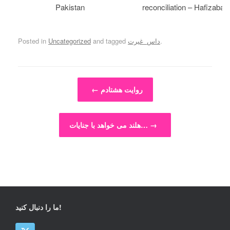
Pakistan
reconciliation – Hafizabad
.
داس_غیرت
and tagged
Uncategorized
Posted in
Post navigation
روایت هشتادم
←
→
هلند می خواهد با جنایات…
ما را دنبال کنید!