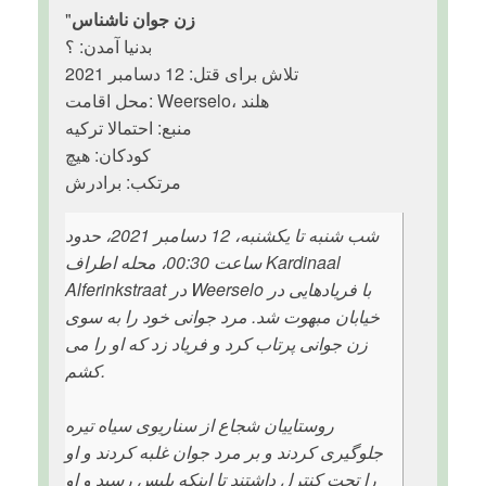
زن جوان ناشناس
"
بدنیا آمدن: ؟
تلاش برای قتل: 12 دسامبر 2021
محل اقامت: Weerselo، هلند
منبع: احتمالا ترکیه
کودکان: هیچ
مرتکب: برادرش
شب شنبه تا یکشنبه، 12 دسامبر 2021، حدود
ساعت 00:30، محله اطراف Kardinaal
Alferinkstraat در Weerselo با فریادهایی در
خیابان مبهوت شد. مرد جوانی خود را به سوی
زن جوانی پرتاب کرد و فریاد زد که او را می
کشم.
روستاییان شجاع از سناریوی سیاه تیره
جلوگیری کردند و بر مرد جوان غلبه کردند و او
را تحت کنترل داشتند تا اینکه پلیس رسید و او