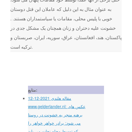
به عنوان مثال به این دلیل که عاملان این قتل دوستان
خوبی با پلیس محلی، مقامات یا سیاستمداران هستند. .
خشونت علیه دختران و زنان همچنان یک مشکل جدی در
پاکستان، هند، افغانستان، عراق، سوریه، ایران، صربستان و
ترکیه است.
منابع:
12-12-2021 مقاله هلندی
www.gelderlander.nl: عکس های
برهنه منجر به خشونت در روستا
می شود: برادر خواهر خواهر را
که توسط محله نجات می یابد