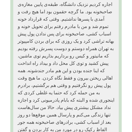
اجاره کردیم نزدیک دانشگاه، طبقه‌ی پایین مغازه‌ی
صاحبخونه بود. ما گرچه حقمون بود اما هیچ رفت و
آمدی با پسرها نداشتیم. وقتی که قرارداد خونه
تموم شد و من با مادرم رفتم برای تحویل خونه و
اسباب کشی، صاحبخونه برای پس ندادن پول پیش
بهانه تراشی کرد و یک روزی که برای بردن کامپیوتر
به تهران همراه دوستم و دوست پسرش رفته بودیم
که مانیتور و کیس رو برداریم بذاریم توی ماشین،
پیش کشید و توی کل محل داد و بیداد راه انداخت
که اینا جنده بودن و این هم مادر جندشونه. همه
اهالی ریختن بیرون و فقط نگاه کردن. ما هیچ وقت
پول پیش رو نگرفتیم و وقتی هم برگشتیم، برادرم
به من حمله کرد که حتما یه غلطی کردی که
اینجوری شده و البته که بابام پادرمیونی کرد و اجازه
نداد مشکل بیشتری پیش بیاد. حالا من سال‌هاست
تنها زندگی می‌کنم و پارسال همین موقع‌ها دو روز
بعد از اسباب کشی، برادرهای صاحبخونه همه جور
الفاظ رکیک رو در مورد من به کار بردن و گفتن