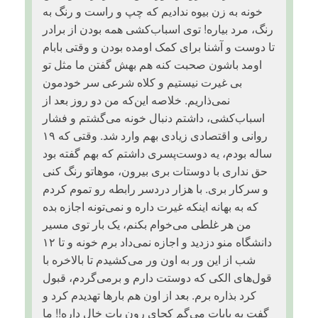
خونه به زن بیوه ندادیم که چپ و راست و رنگ به
رنگ، مرد بیاره! توی اسباب‌کشی همه بودن از برادر
تا دوست و آشنا برای کمک اومده بودن و وقتی بابام
اومد باشون صحبت کنه هم بهش گفتن ما مثل تو
بی غیرت نیستیم و کلاه شرعی سر خودمون
نمی‌ذاریم. خلاصه این‌که من دو روز بعد از
اسباب‌کشی، داشتم دنبال خونه می‌گشتم و فشار
روانی و اقتصادی زیادی بهم وارد شد. وقتی که ۱۹
ساله بودم، یه دوست‌پسری داشتم که بهم گفته بود
حق نداری با دوستات بری بیرون، موهاتو رنگ کنی
و سرکار بری. با هزار دردسر رابطه رو تموم کردم
که به بهانه اینکه غیرت داره و نمی‌تونه اجازه بده
من هر غلطی می‌خوام بکنم، یک بار توی مسیر
دانشگاه منو دزدید و اجازه نمی‌داد برم خونه و تا ۱۲
شب از این ور به اون ور می‌کشیدم تا بالاخره با
قول‌های الکی که دوستت دارم و برمی‌گردم، قبول
کرد بذاره برم. بعد از اون هم بارها تهدیدم کرد و
گفت به بابات می‌گم کجای رون پات خال داره!! ما