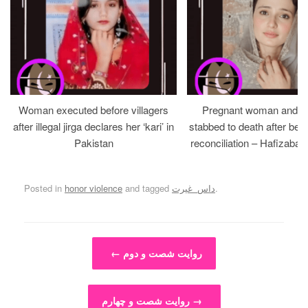
Woman executed before villagers
Pregnant woman and h
after illegal jirga declares her ‘kari’ in
stabbed to death after bein
Pakistan
reconciliation – Hafizabad
.
داس_غیرت
and tagged
honor violence
Posted in
Post navigation
روایت شصت و دوم
←
→
روایت شصت و چهارم