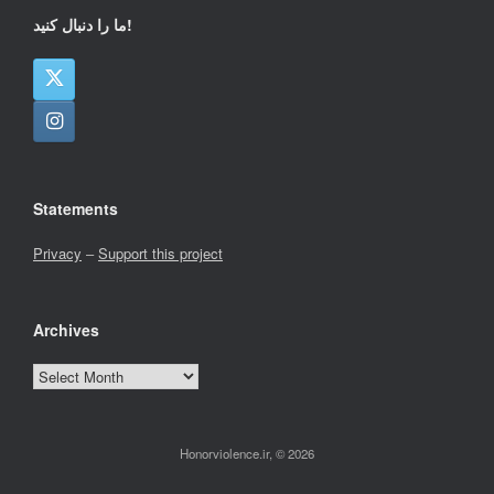
ما را دنبال کنید!
Statements
Privacy
–
Support this project
Archives
Archives
Honorviolence.ir, © 2026