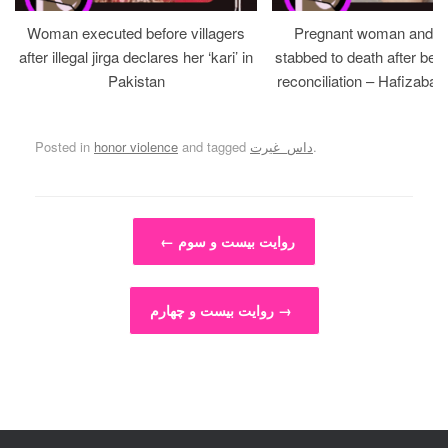
Woman executed before villagers
Pregnant woman and h
after illegal jirga declares her ‘kari’ in
stabbed to death after bein
Pakistan
reconciliation – Hafizabad
.
داس_غیرت
and tagged
honor violence
Posted in
Post navigation
روایت بیست و‌ سوم
←
→
روایت بیست و چهارم