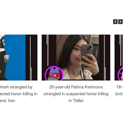
ohreh strangled by
20-year-old Fatima Kerimova
18-ye
cted honor killing in
strangled in suspected honor killing
brothe
nd, Iran
in Tbilisi