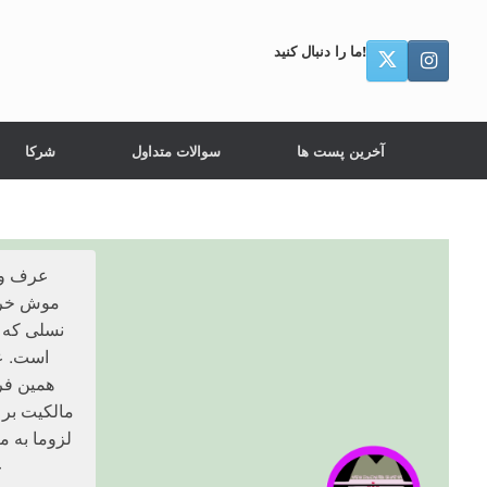
ما را دنبال کنید!
آخرین پست ها
سوالات متداول
شرکا
موش خرید
نسلی که ق
است. عا
همین فر
مالکیت بر 
لزوما به م
غ