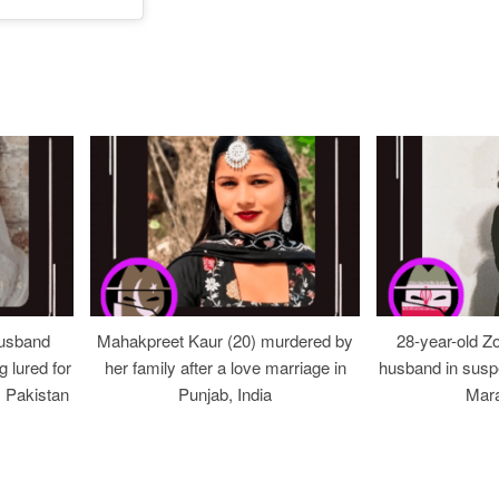
usband
Mahakpreet Kaur (20) murdered by
28-year-old Z
g lured for
her family after a love marriage in
husband in suspe
, Pakistan
Punjab, India
Mara