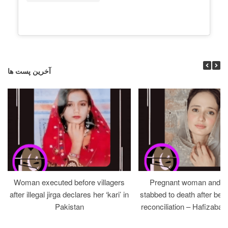
آخرین پست ها
Woman executed before villagers
Pregnant woman and h
after illegal jirga declares her ‘kari’ in
stabbed to death after bein
Pakistan
reconciliation – Hafizabad