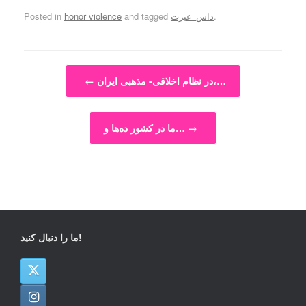
.
داس_غیرت
and tagged
honor violence
Posted in
Post navigation
در نظام اخلاقی- مذهبی ایران،…
←
→
ما در کشور ده‌ها و…
ما را دنبال کنید!