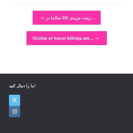
Post navigation
زینت مزیدی (20 ساله) در…
←
Victims of honor killings are…
→
ما را دنبال کنید!