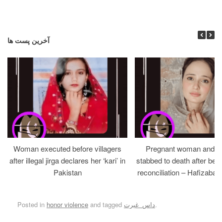
آخرین پست ها
Woman executed before villagers
Pregnant woman and h
after illegal jirga declares her ‘kari’ in
stabbed to death after bein
Pakistan
reconciliation – Hafizabad
.
داس_غیرت
and tagged
honor violence
Posted in