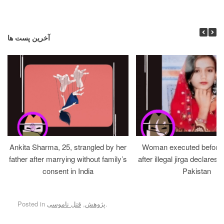
آخرین پست ها
Ankita Sharma, 25, strangled by her
Woman executed before v
father after marrying without family’s
after illegal jirga declares h
consent in India
Pakistan
.
پژوهش
,
قتل ناموسی
Posted in